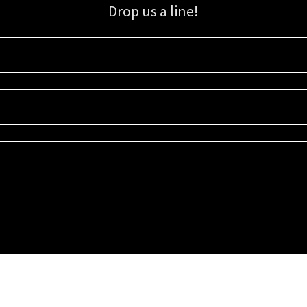
Drop us a line!
Sign up for our email list for updates, promotions, and more.